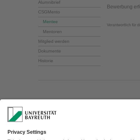
Alumnibrief
Bewerbung erf
CSGMento
Mentee
Verantwortlich für 
Mentoren
Mitglied werden
Dokumente
Historie