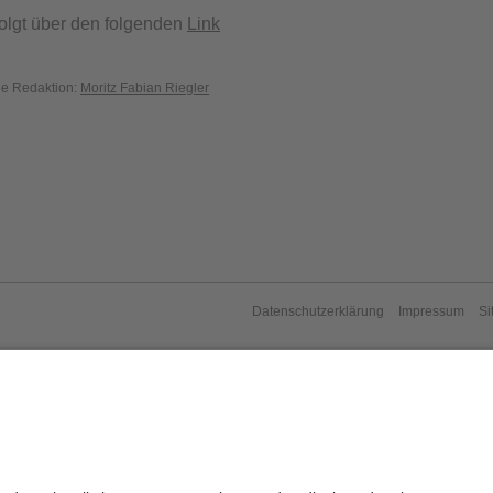
olgt über den folgenden
Link
die Redaktion:
Moritz Fabian Riegler
Datenschutzerklärung
Impressum
Si